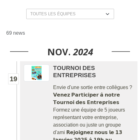
69 news
NOV.
2024
TOURNOI DES
ENTREPRISES
19
Envie d'une sortie entre collègues ?
𝗩𝗲𝗻𝗲𝘇 𝗣𝗮𝗿𝘁𝗶𝗰𝗶𝗽𝗲𝗿 𝗮̀ 𝗻𝗼𝘁𝗿𝗲
𝗧𝗼𝘂𝗿𝗻𝗼𝗶 𝗱𝗲𝘀 𝗘𝗻𝘁𝗿𝗲𝗽𝗿𝗶𝘀𝗲𝘀
Formez une équipe de 5 joueurs
représentant votre entreprise,
association ou juste un groupe
d'ami 𝗥𝗲𝗷𝗼𝗶𝗴𝗻𝗲𝘇 𝗻𝗼𝘂𝘀 𝗹𝗲 𝟭𝟯
𝗝𝗮𝗻𝘃𝗶𝗲𝗿 𝟮𝟬𝟮𝟱 𝗮̀ 𝟭𝟵𝗵 𝗮𝘂