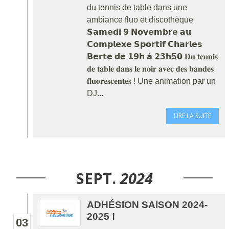
du tennis de table dans une
ambiance fluo et discothèque
𝗦𝗮𝗺𝗲𝗱𝗶 𝟵 𝗡𝗼𝘃𝗲𝗺𝗯𝗿𝗲 𝗮𝘂
𝗖𝗼𝗺𝗽𝗹𝗲𝘅𝗲 𝗦𝗽𝗼𝗿𝘁𝗶𝗳 𝗖𝗵𝗮𝗿𝗹𝗲𝘀
𝗕𝗲𝗿𝘁𝗲 𝗱𝗲 𝟭𝟵𝗵 𝗮̀ 𝟮𝟯𝗵𝟱𝟬 𝐃𝐮 𝐭𝐞𝐧𝐧𝐢𝐬
𝐝𝐞 𝐭𝐚𝐛𝐥𝐞 𝐝𝐚𝐧𝐬 𝐥𝐞 𝐧𝐨𝐢𝐫 𝐚𝐯𝐞𝐜 𝐝𝐞𝐬 𝐛𝐚𝐧𝐝𝐞𝐬
𝐟𝐥𝐮𝐨𝐫𝐞𝐬𝐜𝐞𝐧𝐭𝐞𝐬 ! Une animation par un
DJ...
LIRE LA SUITE
SEPT.
2024
ADHÉSION SAISON 2024-
2025 !
03