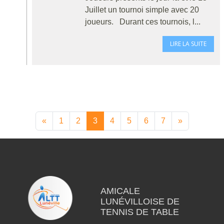
Juillet un tournoi simple avec 20
joueurs. Durant ces tournois, l...
LIRE LA SUITE
«
1
2
3
4
5
6
7
»
AMICALE
LUNÉVILLOISE DE
TENNIS DE TABLE