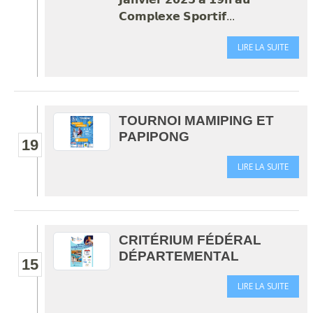
𝗖𝗼𝗺𝗽𝗹𝗲𝘅𝗲 𝗦𝗽𝗼𝗿𝘁𝗶𝗳...
LIRE LA SUITE
TOURNOI MAMIPING ET
PAPIPONG
19
LIRE LA SUITE
CRITÉRIUM FÉDÉRAL
DÉPARTEMENTAL
15
LIRE LA SUITE